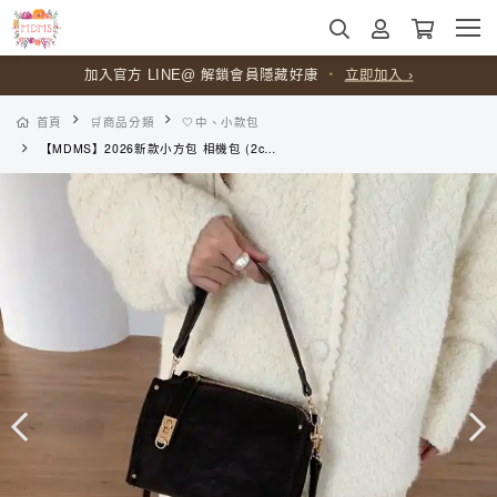
加入官方 LINE@ 解鎖會員隱藏好康
・
立即加入 ›
首頁
🛒商品分類
🤍中、小款包
【MDMS】2026新款小方包 相機包 (2colors) 韓系簡約女生斜背包 復古輕奢手提包 俐落輕量外出包 B057