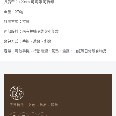
長肩帶：120cm 可調節 可拆卸
重量：270g
打開方式：拉鍊
內部設計：內有拉鍊暗袋與小側袋
背包方式：手提、肩背、斜背
容量：可放手機、行動電源、氣墊、鑰匙、口紅等日常隨身物品
優質精選 · 女包 · 飾品 · 服飾