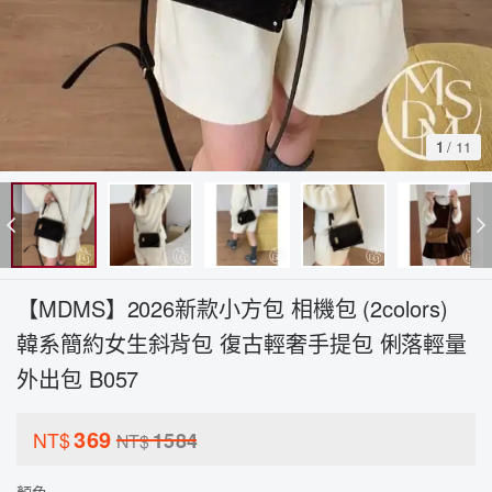
1
/
11
【MDMS】2026新款小方包 相機包 (2colors)
韓系簡約女生斜背包 復古輕奢手提包 俐落輕量
外出包 B057
369
NT$
1584
NT$