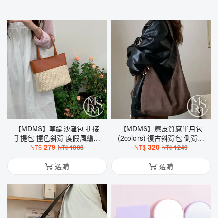
【MDMS】草編沙灘包 拼接
【MDMS】麂皮質感半月包
手提包 撞色斜背 度假風編織
(2colors) 復古斜背包 側背包
279
包 B269
通勤百搭女包 B251
320
NT$
1333
NT$
1249
NT$
NT$
選購
選購