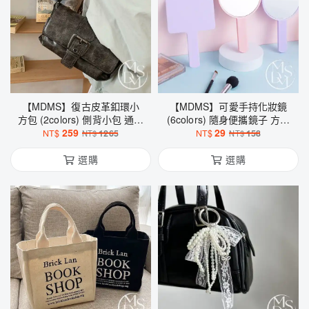
【MDMS】復古皮革釦環小
【MDMS】可愛手持化妝鏡
方包 (2colors) 側背小包 通勤
(6colors) 隨身便攜鏡子 方形
百搭女包 B301
259
手拿鏡 圓形桌上鏡 洗臉鏡 美
29
NT$
1265
NT$
158
NT$
NT$
妝鏡 補妝好物 M103
選購
選購