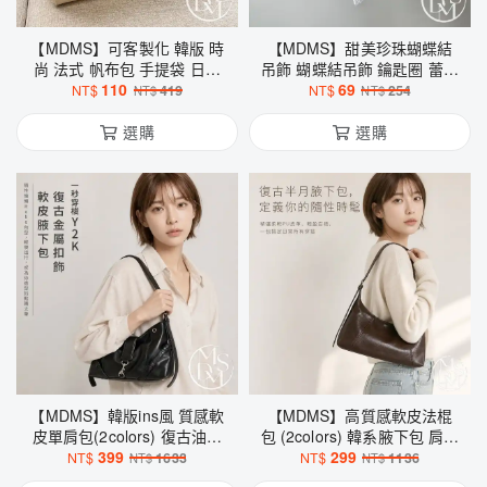
【MDMS】可客製化 韓版 時
【MDMS】甜美珍珠蝴蝶結
尚 法式 帆布包 手提袋 日式
吊飾 蝴蝶結吊飾 鑰匙圈 蕾絲
小包 學生飯盒袋 便當袋 遛彎
110
包包掛件 韓系少女配件 韓系
69
NT$
419
NT$
254
NT$
NT$
袋 購物袋 帆布袋 M058
配件 白色裝飾小物 F004
選購
選購
【MDMS】韓版ins風 質感軟
【MDMS】高質感軟皮法棍
皮單肩包(2colors) 復古油蠟
包 (2colors) 韓系腋下包 肩背
皮Y2K大容量腋下包 女生百
399
斜背包 Y2K復古長型包 百搭
299
NT$
1633
NT$
1136
NT$
NT$
搭通勤包 B120
日常外出穿搭包 B014