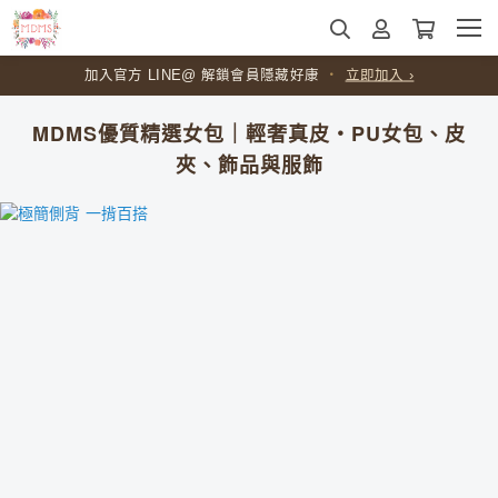
加入官方 LINE@ 解鎖會員隱藏好康
・
立即加入 ›
MDMS優質精選女包｜輕奢真皮・PU女包、皮
夾、飾品與服飾