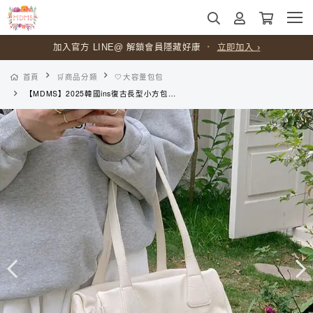
加入官方 LINE@ 解鎖會員隱藏好康
・
立即加入 ›
首頁
🛒商品分類
🤍大容量包包
【MDMS】2025韓國ins復古長型小方包 (2colors) Y2K簡約肩背包 日常腋下包 氣質百搭法棍包 B297