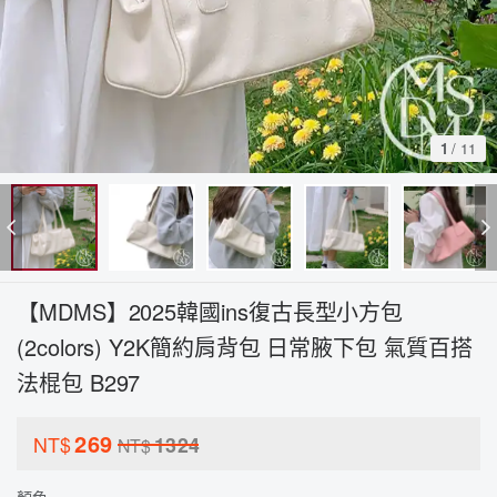
1
/
11
【MDMS】2025韓國ins復古長型小方包
(2colors) Y2K簡約肩背包 日常腋下包 氣質百搭
法棍包 B297
269
NT$
1324
NT$