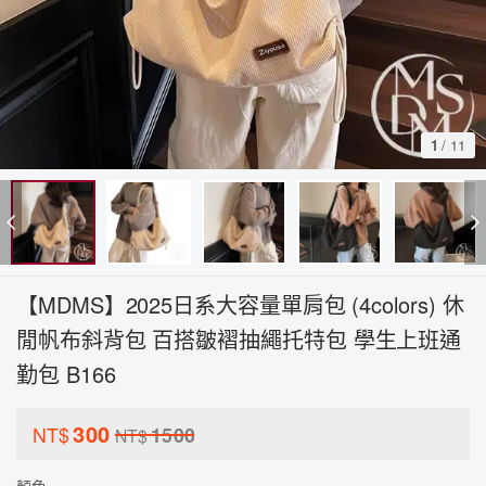
1
/
11
【MDMS】2025日系大容量單肩包 (4colors) 休
閒帆布斜背包 百搭皺褶抽繩托特包 學生上班通
勤包 B166
300
NT$
1500
NT$