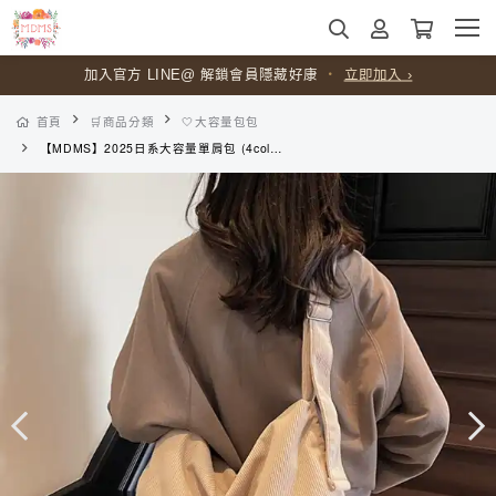
加入官方 LINE@ 解鎖會員隱藏好康
・
立即加入 ›
首頁
🛒商品分類
🤍大容量包包
【MDMS】2025日系大容量單肩包 (4colors) 休閒帆布斜背包 百搭皺褶抽繩托特包 學生上班通勤包 B166