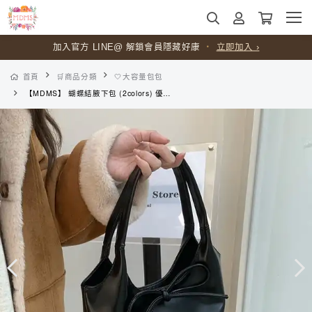
加入官方 LINE@ 解鎖會員隱藏好康
・
立即加入 ›
首頁
🛒商品分類
🤍大容量包包
【MDMS】 蝴蝶結腋下包 (2colors) 優雅時尚手提包 輕便手提袋 可愛復古單肩包 休閒簡約側背包 B244