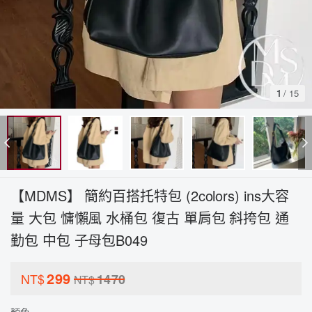
1
/
15
【MDMS】 簡約百搭托特包 (2colors) ins大容
量 大包 慵懶風 水桶包 復古 單肩包 斜挎包 通
勤包 中包 子母包B049
299
NT$
1470
NT$