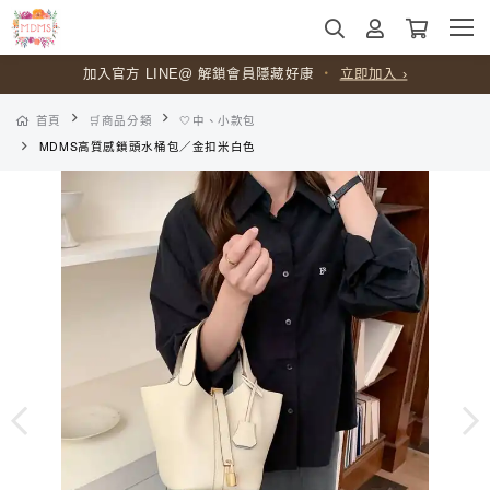
加入官方 LINE@ 解鎖會員隱藏好康
・
立即加入 ›
首頁
🛒商品分類
🤍中、小款包
MDMS高質感鎖頭水桶包／金扣米白色