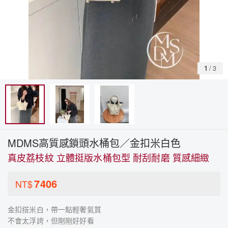
1
/
3
MDMS高質感鎖頭水桶包／金扣米白色
真皮荔枝紋 立體挺版水桶包型 耐刮耐磨 質感細緻
7406
NT$
金扣搭米白，帶一點輕奢氣質
不會太浮誇，但剛剛好好看