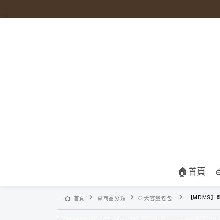
🏠首頁
【MDMS】韓系ins水餃包 慵懶風腋
首頁
🛒商品分類
🤍大容量包包