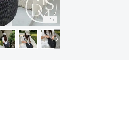
1
/
9