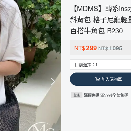
【MDMS】韓系in
斜背包 格子尼龍輕
百搭牛角包 B230
299
NT$
1095
NT$
加入購物車
滿額免運
滿599$全館免運
全店