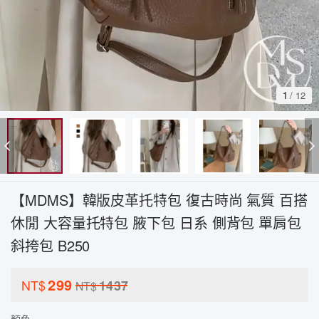
1
/
12
【MDMS】韓版皮革托特包 復古時尚 氣質 百搭
休閒 大容量托特包 腋下包 日系 側背包 單肩包
斜挎包 B250
299
NT$
1437
NT$