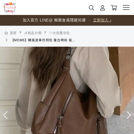
加入官方 LINE@ 解鎖會員隱藏好康
・
立即加入 ›
首頁
🛒商品分類
🤍大容量包包
【MDMS】韓版皮革托特包 復古時尚 氣質 百搭 休閒 大容量托特包 腋下包 日系 側背包 單肩包 斜挎包 B250