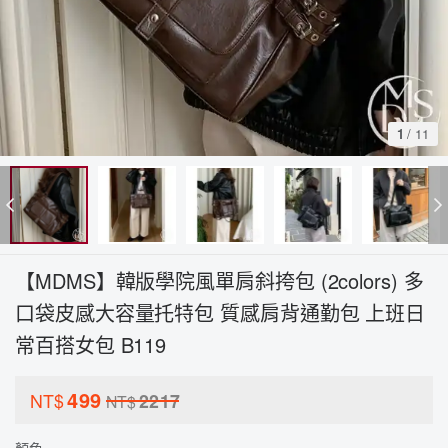
1
/
11
【MDMS】韓版學院風單肩斜挎包 (2colors) 多
口袋皮感大容量托特包 質感肩背通勤包 上班日
常百搭女包 B119
499
NT$
2217
NT$