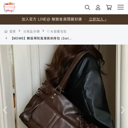
加入官方 LINE@ 解鎖會員隱藏好康
・
立即加入 ›
首頁
🛒商品分類
🤍大容量包包
【MDMS】韓版學院風單肩斜挎包 (2colors) 多口袋皮感大容量托特包 質感肩背通勤包 上班日常百搭女包 B119