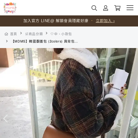
加入官方 LINE@ 解鎖會員隱藏好康
・
立即加入 ›
首頁
🛒商品分類
🤍中、小款包
【MDMS】韓國翻蓋包 (2colors) 肩背包 兩條背帶 磁扣包 小方包 馬鞍包 ins 女包 方包 單肩包 包包 包 小包 B012