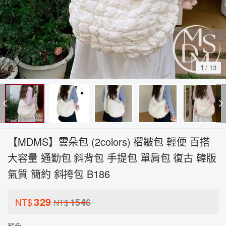
1
/
13
【MDMS】雲朵包 (2colors) 褶皺包 輕便 百搭
大容量 通勤包 斜背包 手提包 單肩包 復古 韓版
氣質 簡約 斜挎包 B186
329
NT$
1546
NT$