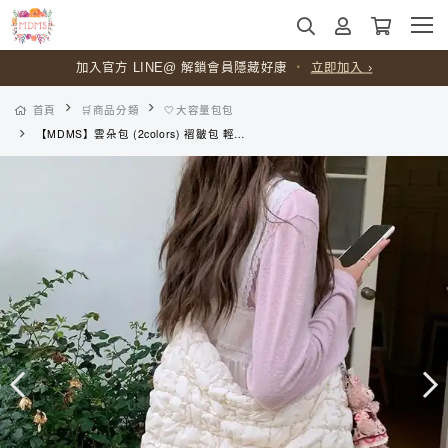
加入官方 LINE@ 解鎖會員隱藏好康
・
立即加入 ›
首頁
🛒商品分類
🤍大容量包包
【MDMS】雲朵包 (2colors) 褶皺包 輕便 百搭 大容量 通勤包 斜背包 手提包 單肩包 復古 韓版 氣質 簡約 斜挎包 B186