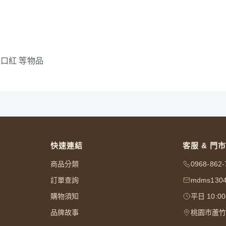
 口紅 等物品
快速連結
客服 & 門市
商品分類
0968-862-
訂單查詢
mdms1304
購物須知
平日 10:0
品牌故事
桃園市蘆竹區