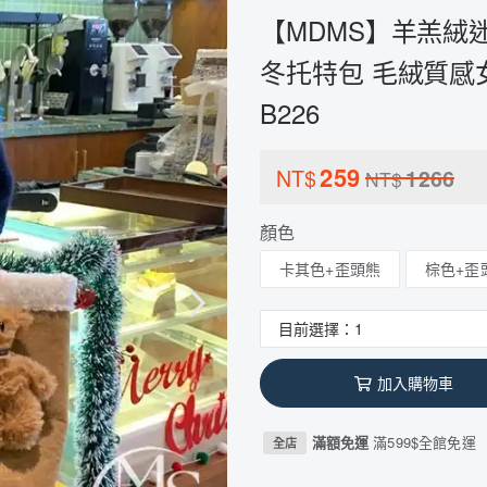
【MDMS】羊羔絨迷你手
冬托特包 毛絨質感
B226
259
NT$
1266
NT$
顏色
卡其色+歪頭熊
棕色+歪
加入購物車
滿額免運
滿599$全館免運
全店