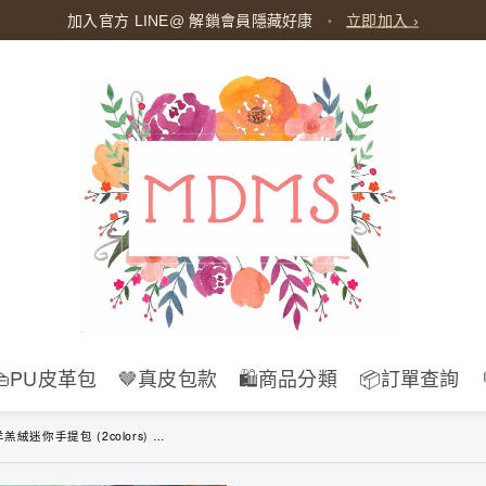
加入官方 LINE@ 解鎖會員隱藏好康
・
立即加入 ›
👜PU皮革包
🤎真皮包款
🛍️商品分類
📦訂單查詢
lors) 韓國ins暖冬托特包 毛絨質感女包 簡約百搭 小清新休閒提袋 B226