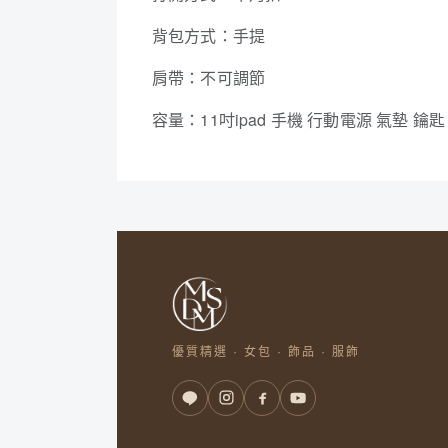
背包方式：手提
肩帶：不可調節
容量：11吋ipad 手機 行動電源 氣墊 鑰匙
優質精選 · 女包 · 飾品 · 服飾