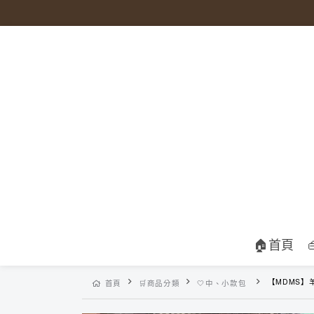
🏠首頁
【MDMS】羊羔絨迷你手提包 (2co
首頁
🛒商品分類
🤍中、小款包