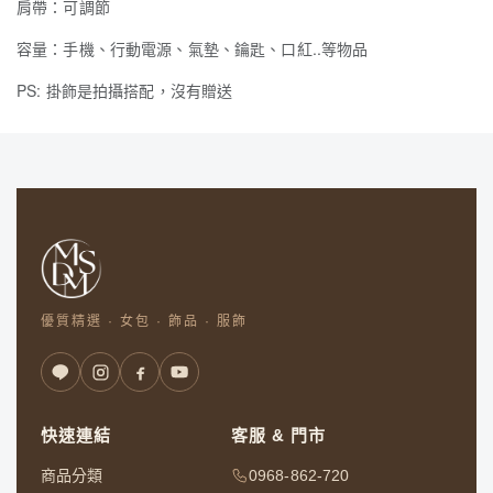
肩帶：可調節
容量：手機、行動電源、氣墊、鑰匙、口紅..等物品
PS: 掛飾是拍攝搭配，沒有贈送
優質精選 · 女包 · 飾品 · 服飾
快速連結
客服 & 門市
商品分類
0968-862-720