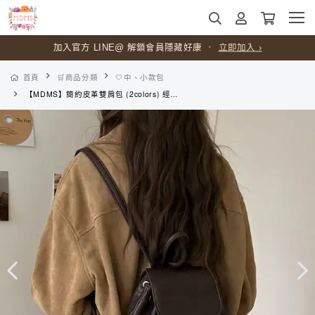
加入官方 LINE@ 解鎖會員隱藏好康
・
立即加入 ›
首頁
🛒商品分類
🤍中、小款包
【MDMS】簡約皮革雙肩包 (2colors) 經典百搭後背包 拉繩女包 輕便包 外出旅行小包 可調節後背包 B192