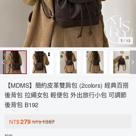
1
/
13
【MDMS】簡約皮革雙肩包 (2colors) 經典百搭
後背包 拉繩女包 輕便包 外出旅行小包 可調節
後背包 B192
279
NT$
1387
NT$