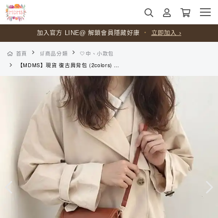
加入官方 LINE@ 解鎖會員隱藏好康
・
立即加入 ›
首頁
🛒商品分類
🤍中、小款包
【MDMS】現貨 復古肩背包 (2colors) 斜背包 馬鞍包 百搭 韓系 側背包 簡約 INS 小廢包 質感 小包包 迷你包 B026