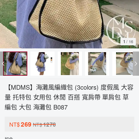
1
/
16
【MDMS】海灘風編織包 (3colors) 度假風 大容
量 托特包 女用包 休閒 百搭 寬肩帶 單肩包 草
編包 大包 海灘包 B087
269
NT$
1270
NT$