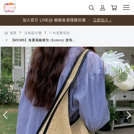
加入官方 LINE@ 解鎖會員隱藏好康
・
立即加入 ›
首頁
🛒商品分類
🤍大容量包包
【MDMS】海灘風編織包 (3colors) 度假風 大容量 托特包 女用包 休閒 百搭 寬肩帶 單肩包 草編包 大包 海灘包 B087