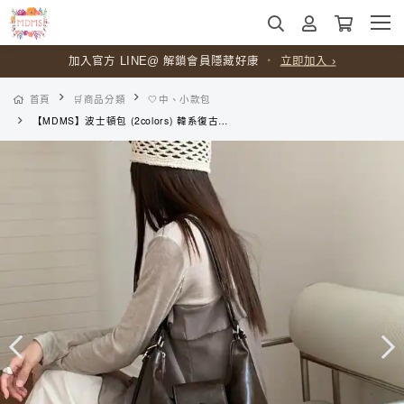
加入官方 LINE@ 解鎖會員隱藏好康
・
立即加入 ›
首頁
🛒商品分類
🤍中、小款包
【MDMS】波士頓包 (2colors) 韓系復古手提包 肩背斜背包 女生大容量通勤外出百搭包 日常穿搭後背包 B207