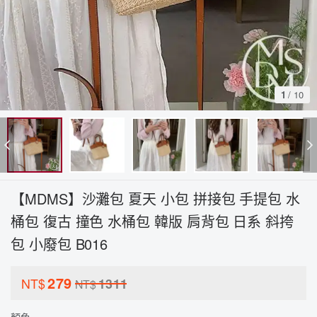
1
/
10
【MDMS】沙灘包 夏天 小包 拼接包 手提包 水
桶包 復古 撞色 水桶包 韓版 肩背包 日系 斜挎
包 小廢包 B016
279
NT$
1311
NT$