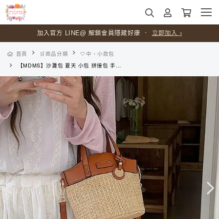
加入官方 LINE@ 解鎖會員隱藏好康
・
立即加入 ›
首頁
🛒商品分類
🤍中、小款包
【MDMS】沙灘包 夏天 小包 拼接包 手提包 水桶包 復古 撞色 水桶包 韓版 肩背包 日系 斜挎包 小廢包 B016