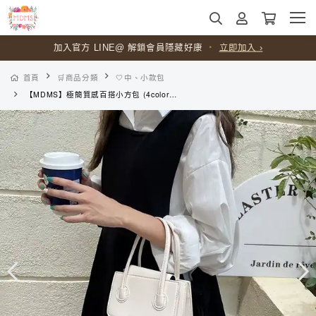
加入官方 LINE@ 解鎖會員隱藏好康
・
立即加入 ›
首頁
🛒商品分類
🤍中、小款包
【MDMS】極簡質感百搭小方包 (4colors) 小廢包 手機包 簡約 素色 手提包 單肩包 斜跨包 小包包 側背包 迷你包 B195