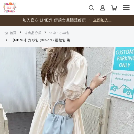
加入官方 LINE@ 解鎖會員隱藏好康
・
立即加入 ›
首頁
🛒商品分類
🤍中、小款包
【MDMS】方形包 (3colors) 褶皺包 柔軟皮 手提包 休閒 小方包 包包 側背包 斜背包 斜背包 小包包 小方包 小廢包 B190