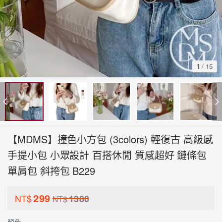
1
/
15
【MDMS】撞色小方包 (3colors) 輕復古 高級感
手提小包 小眾設計 百搭休閒 質感超好 鏈條包
單肩包 斜挎包 B229
299
NT$
1380
NT$