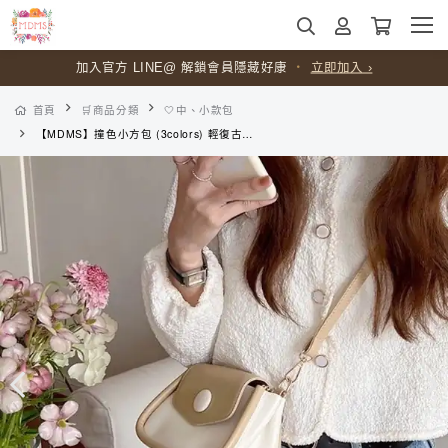
加入官方 LINE@ 解鎖會員隱藏好康
・
立即加入 ›
首頁
🛒商品分類
🤍中、小款包
【MDMS】撞色小方包 (3colors) 輕復古 高級感 手提小包 小眾設計 百搭休閒 質感超好 鏈條包 單肩包 斜挎包 B229