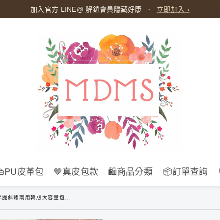
加入官方 LINE@ 解鎖會員隱藏好康
・
立即加入 ›
👜PU皮革包
🤎真皮包款
🛍️商品分類
📦訂單查詢
colors) 休閒 百搭 側背包 慵懶風 托特包 購物包 休閒 單肩包 斜挎包 B205