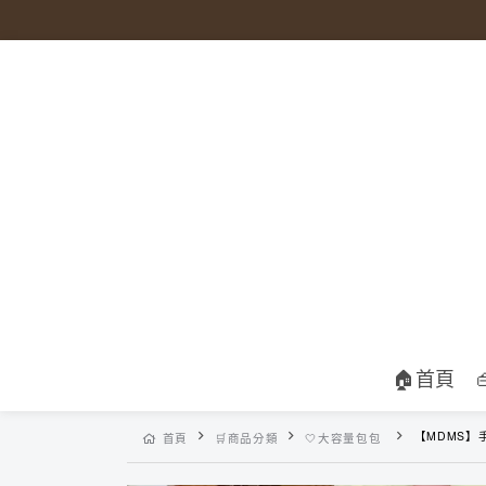
🏠首頁
【MDMS】手提斜背兩用韓版大容量包包 (4
首頁
🛒商品分類
🤍大容量包包