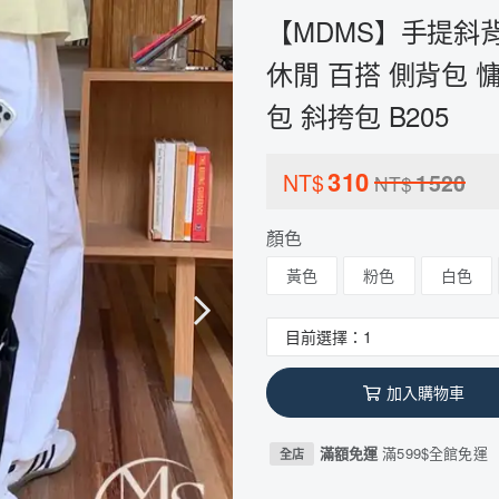
【MDMS】手提斜背兩
休閒 百搭 側背包 
包 斜挎包 B205
310
NT$
1520
NT$
顏色
黃色
粉色
白色
加入購物車
滿額免運
滿599$全館免運
全店