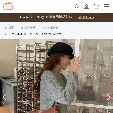
加入官方 LINE@ 解鎖會員隱藏好康
・
立即加入 ›
首頁
🛒商品分類
🤍中、小款包
【MDMS】復古腋下包 (2colors) 法棍包 肩背包 側背包 包包 韓妞 斜跨包 小方包 斜背包 側背包 側背包女 中包 B142