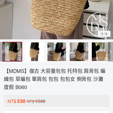
1
/
8
【MDMS】復古 大容量包包 托特包 肩背包 編
織包 草編包 單肩包 包包 包包女 側背包 沙灘
度假 B060
330
NT$
1500
NT$