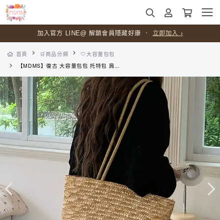
加入官方 LINE@ 解鎖會員隱藏好康
・
立即加入 ›
首頁
🛒商品分類
🤍大容量包包
【MDMS】復古 大容量包包 托特包 肩背包 編織包 草編包 單肩包 包包 包包女 側背包 沙灘 度假 B060