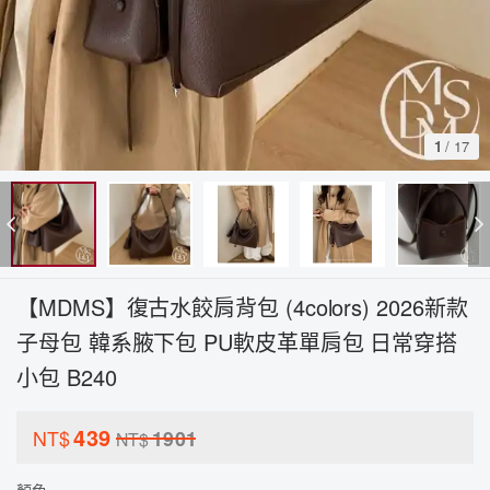
1
/
17
【MDMS】復古水餃肩背包 (4colors) 2026新款
子母包 韓系腋下包 PU軟皮革單肩包 日常穿搭
小包 B240
439
NT$
1901
NT$