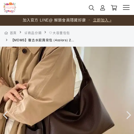
加入官方 LINE@ 解鎖會員隱藏好康
・
立即加入 ›
首頁
🛒商品分類
🤍大容量包包
【MDMS】復古水餃肩背包 (4colors) 2026新款子母包 韓系腋下包 PU軟皮革單肩包 日常穿搭小包 B240