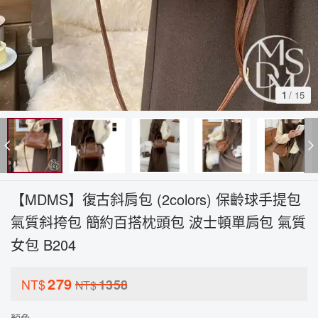
1
/
15
【MDMS】復古斜肩包 (2colors) 保齡球手提包
氣質斜挎包 簡約百搭枕頭包 波士頓單肩包 氣質
女包 B204
279
NT$
1358
NT$