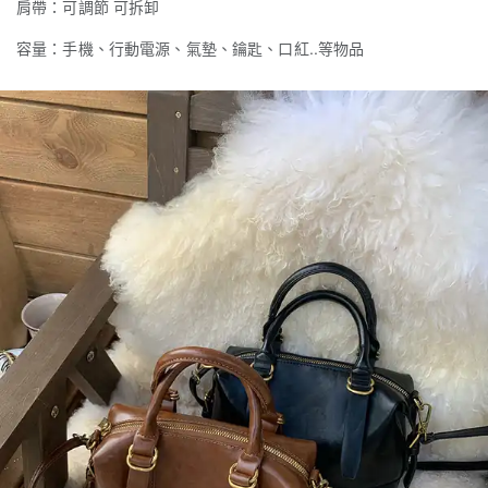
肩帶：可調節 可拆卸
容量：手機、行動電源、氣墊、鑰匙、口紅..等物品