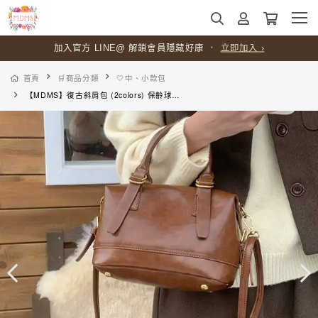
加入官方 LINE@ 解鎖會員隱藏好康
・
立即加入 ›
首頁
🛒商品分類
🤍中、小款包
【MDMS】復古斜肩包 (2colors) 保齡球手提包 氣質斜挎包 簡約百搭枕頭包 波士頓單肩包 氣質女包 B204