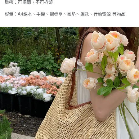
肩帶：可調節，不可拆卸
容量：A4課本、手機、摺疊傘、氣墊、鑰匙、行動電源 等物品