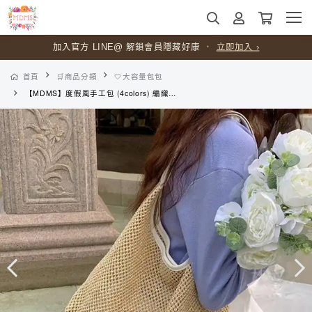
加入官方 LINE@ 解鎖會員隱藏好康
全館滿
$599
免運
・
未滿酌收超商運費
・
立即加入 ›
$60
首頁
🛒商品分類
🤍大容量包包
【MDMS】度假風手工包 (4colors) 編織包 大包 女包 潮時尚 復古 托特包 草編包 百搭 大容量 休閒 購物袋 單肩包 B167