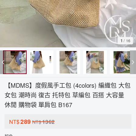
1
/
16
【MDMS】度假風手工包 (4colors) 編織包 大包
女包 潮時尚 復古 托特包 草編包 百搭 大容量
休閒 購物袋 單肩包 B167
289
NT$
1362
NT$