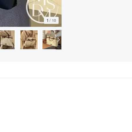
1
/
10