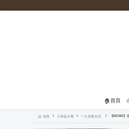
🏠首頁
【MDMS】尼龍公事包 (2color
首頁
🛒商品分類
🤍大容量包包