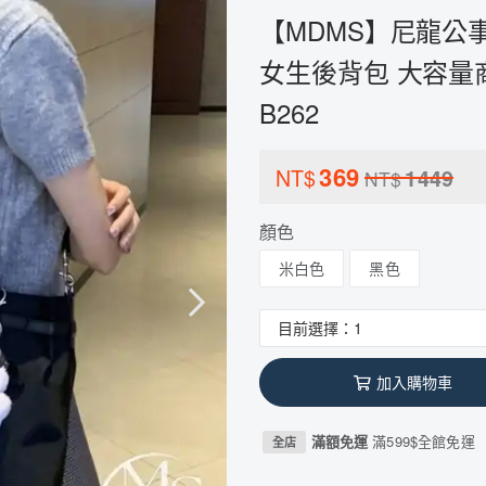
【MDMS】尼龍公事包
女生後背包 大容量
B262
369
NT$
1449
NT$
顏色
米白色
黑色
加入購物車
滿額免運
滿599$全館免運
全店