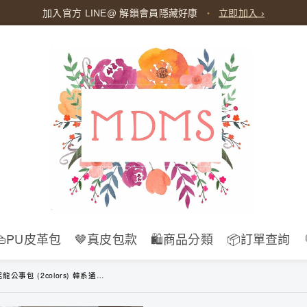
全館滿
$599
免運
・
未滿酌收超商運費
$60
👜PU皮革包
🤎真皮包款
🛍️商品分類
📦訂單查詢
s) 韓系通勤手提包 女生後背包 大容量商務斜背包 托特包 13吋電腦包 B262