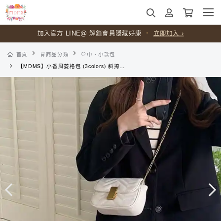
加入官方 LINE@ 解鎖會員隱藏好康
・
立即加入 ›
首頁
🛒商品分類
🤍中、小款包
【MDMS】小香風菱格包 (3colors) 斜挎包 側背包 經典不敗 OOTD 百搭 小眾設計 鏈條包 小方包 腋下包 小廢包 B022