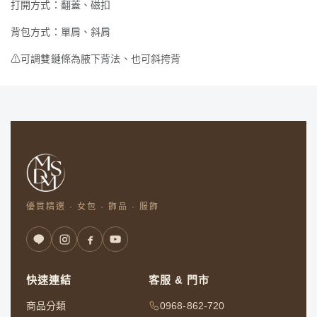
打開方式：翻蓋、磁扣
背包方式：單肩、斜肩
⚠
可調雙鏈條為腋下背法、也可斜挎背
優質精選 · 女包 · 飾品 · 服飾
快速連結
客服 & 門市
商品分類
0968-862-720