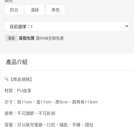
顏色
奶白
淺綠
黑色
滿額免運
滿599$全館免運
全店
產品介紹
🔍
【商品規格】
材質：PU皮革
尺寸：高11cm、寬17cm、厚5cm、肩帶長116cm
肩帶：不可調節、不可拆卸
容量：可以裝充電器、口紅、鑰匙、手機、錢包