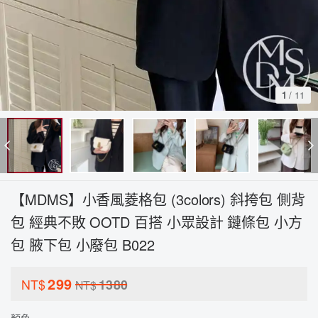
1
/
11
【MDMS】小香風菱格包 (3colors) 斜挎包 側背
包 經典不敗 OOTD 百搭 小眾設計 鏈條包 小方
包 腋下包 小廢包 B022
299
NT$
1380
NT$