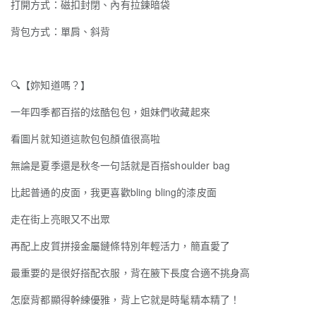
打開方式：磁扣封閉、內有拉鍊暗袋
背包方式：單肩、斜背
🔍
【妳知道嗎？】
一年四季都百搭的炫酷包包，姐妹們收藏起來
看圖片就知道這款包包顏值很高啦
無論是夏季還是秋冬一句話就是百搭shoulder bag
比起普通的皮面，我更喜歡bling bling的漆皮面
走在街上亮眼又不出眾
再配上皮質拼接金屬鏈條特別年輕活力，簡直愛了
最重要的是很好搭配衣服，背在腋下長度合適不挑身高
怎麼背都顯得幹練優雅，背上它就是時髦精本精了！