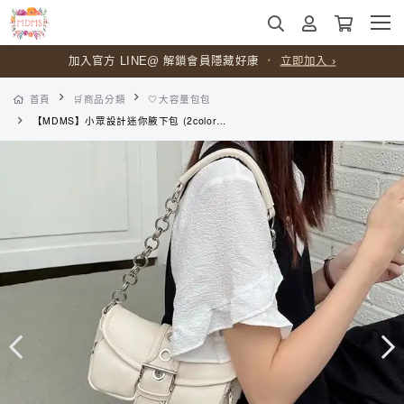
加入官方 LINE@ 解鎖會員隱藏好康
・
立即加入 ›
首頁
🛒商品分類
🤍大容量包包
【MDMS】小眾設計迷你腋下包 (2colors) 皮質拼接 復古包 圓環包 單肩包 白色包包 手拿包 鏈條包 法棍包 小包 B202