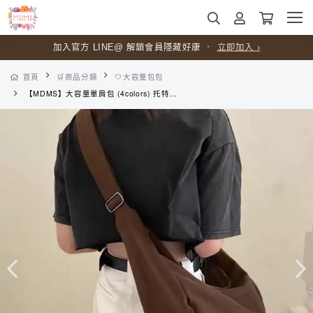
加入官方 LINE@ 解鎖會員隱藏好康
・
立即加入 ›
首頁
🛒商品分類
🤍大容量包包
【MDMS】大容量單肩包 (4colors) 托特包 斜跨包 女包 通勤包 帆布包 日韓 百搭日常 簡約 側背包 手提包 購物袋 B268