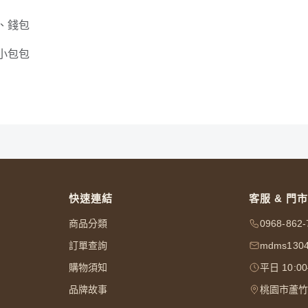
、錢包
小包包
快速連結
客服 & 門市
商品分類
0968-862-
訂單查詢
mdms1304
購物須知
平日 10:0
品牌故事
桃園市蘆竹區