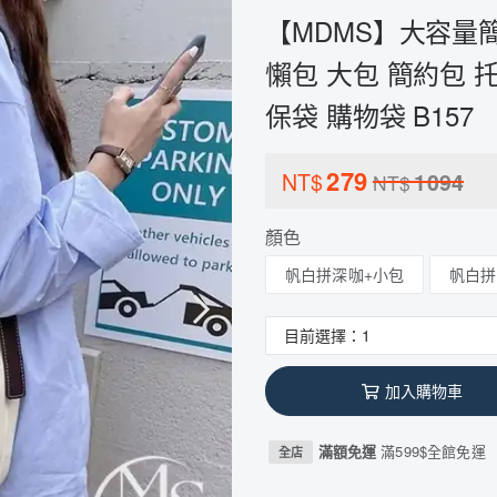
【MDMS】大容量簡約帆
懶包 大包 簡約包 
保袋 購物袋 B157
279
NT$
1094
NT$
顏色
帆白拼深咖+小包
帆白拼
加入購物車
滿額免運
滿599$全館免運
全店