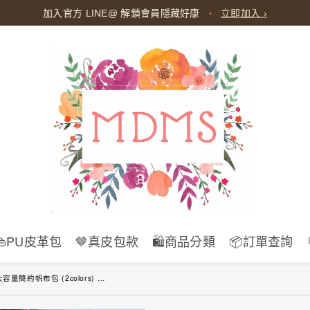
加入官方 LINE@ 解鎖會員隱藏好康
・
立即加入 ›
👜PU皮革包
🤎真皮包款
🛍️商品分類
📦訂單查詢
rs) 學生包 慵懶包 大包 簡約包 托特包 帆布包 斜肩包 簡約包 環保袋 購物袋 B157