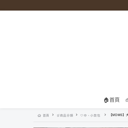
🏠首頁
【MDMS】大容量簡約帆布包 (2colo
首頁
🛒商品分類
🤍中、小款包