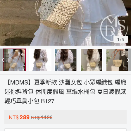
1
/
9
【MDMS】夏季新款 沙灘女包 小眾編織包 編織
迷你斜背包 休閒度假風 草編水桶包 夏日渡假感
輕巧單肩小包 B127
289
NT$
1426
NT$