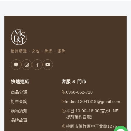
優質精選 · 女包 · 飾品 · 服飾
快速連結
客服 & 門市
商品分類
0968-862-720
訂單查詢
mdms13041319@gmail.com
購物須知
平日 10:00–18:00(官方LINE
提前預約自取)
品牌故事
桃園市蘆竹區中正北路1275