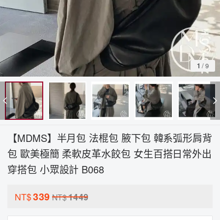
1
/
9
【MDMS】半月包 法棍包 腋下包 韓系弧形肩背
包 歐美極簡 柔軟皮革水餃包 女生百搭日常外出
穿搭包 小眾設計 B068
339
NT$
1449
NT$