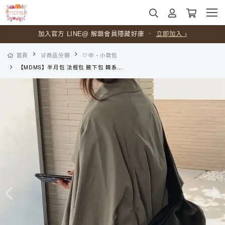
加入官方 LINE@ 解鎖會員隱藏好康
全館滿
$599
免運
・
未滿酌收超商運費
・
立即加入 ›
$60
首頁
🛒商品分類
🤍中、小款包
【MDMS】半月包 法棍包 腋下包 韓系弧形肩背包 歐美極簡 柔軟皮革水餃包 女生百搭日常外出穿搭包 小眾設計 B068