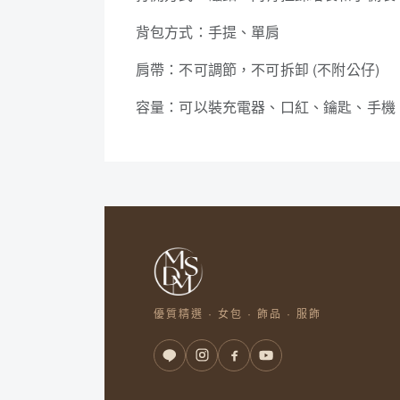
背包方式：手提、單肩
肩帶：不可調節，不可拆卸 (不附公仔)
容量：可以裝充電器、口紅、鑰匙、手機
優質精選 · 女包 · 飾品 · 服飾