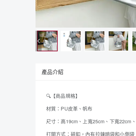
產品介紹
🔍
【商品規格】
材質：PU皮革、帆布
尺寸：高19cm、上寬25cm、下寬22cm、
打開方式：磁釦，內有拉鍊暗袋和小側袋