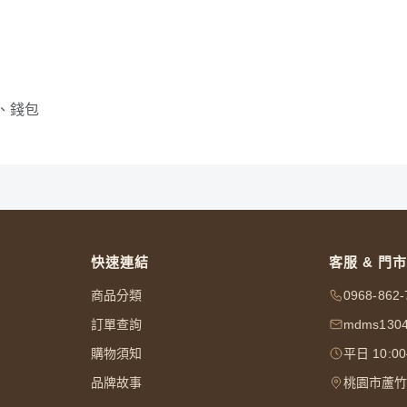
、錢包
快速連結
客服 & 門市
商品分類
0968-862-
訂單查詢
mdms1304
購物須知
平日 10:0
品牌故事
桃園市蘆竹區