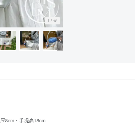
1
/
13
厚8cm、手提高18cm