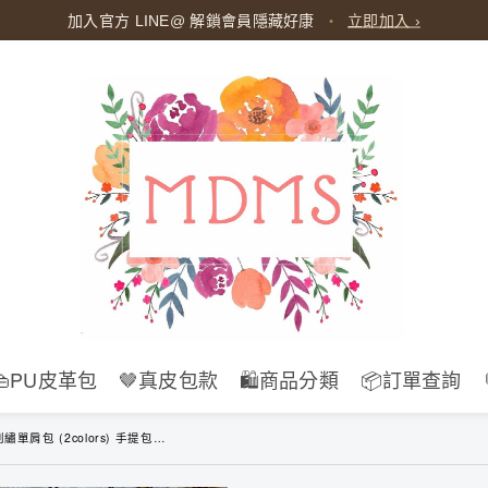
加入官方 LINE@ 解鎖會員隱藏好康
・
立即加入 ›
👜PU皮革包
🤎真皮包款
🛍️商品分類
📦訂單查詢
手提包 小方包 百搭 休閒 腋下包 氣質 小背包 斜挎包 水餃包 枕頭包 簡約 日系 B283