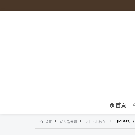
🏠首頁
【MDMS】刺繡單肩包 (2colors) 
首頁
🛒商品分類
🤍中、小款包