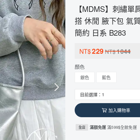
【MDMS】刺繡單肩包 
搭 休閒 腋下包 氣
簡約 日系 B283
229
NT$
1044
NT$
顏色
銀色
藍色
加入購物車
滿額免運
滿599$全館免運
全店