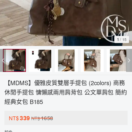
1
/
15
【MDMS】優雅皮質雙層手提包 (2colors) 商務
休閒手提包 慵懶感兩用肩背包 公文單肩包 簡約
經典女包 B185
339
NT$
1658
NT$