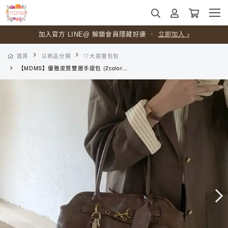
加入官方 LINE@ 解鎖會員隱藏好康
・
立即加入 ›
首頁
🛒商品分類
🤍大容量包包
【MDMS】優雅皮質雙層手提包 (2colors) 商務休閒手提包 慵懶感兩用肩背包 公文單肩包 簡約經典女包 B185