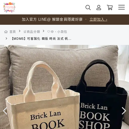
加入官方 LINE@ 解鎖會員隱藏好康
・
立即加入 ›
首頁
🛒商品分類
🤍中、小款包
【MDMS】可客製化 韓版 時尚 法式 帆布包 手提袋 日式小包 學生飯盒袋 便當袋 遛彎袋 購物袋 帆布袋 M058