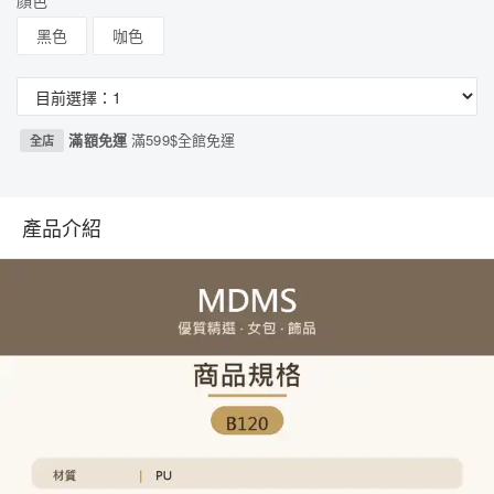
顏色
黑色
咖色
滿額免運
滿599$全館免運
全店
產品介紹