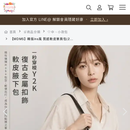
加入官方 LINE@ 解鎖會員隱藏好康
・
立即加入 ›
首頁
🛒商品分類
🤍中、小款包
【MDMS】韓版ins風 質感軟皮單肩包(2colors) 復古油蠟皮Y2K大容量腋下包 女生百搭通勤包 B120