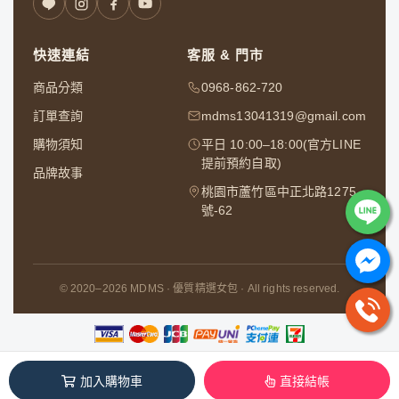
快速連結
客服 & 門市
商品分類
0968-862-720
訂單查詢
mdms13041319@gmail.com
購物須知
平日 10:00–18:00(官方LINE
提前預約自取)
品牌故事
桃園市蘆竹區中正北路1275
號-62
© 2020–2026 MDMS · 優質精選女包 · All rights reserved.
五定企業社 / 91822482
加入購物車
直接結帳
本系統由
1shop一頁購物
維護