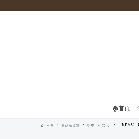
🏠首頁
【MDMS】 韓系雲朵包 (
首頁
🛒商品分類
🤍中、小款包