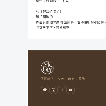
肩帶：可調節，可拆卸
🔍【妳知道嗎？】
磁扣開啟的
裡面有兩個隔層 後面還是一個帶磁扣的小隔層~
長夾放不下，可放短夾
優質精選 · 女包 · 飾品 · 服飾