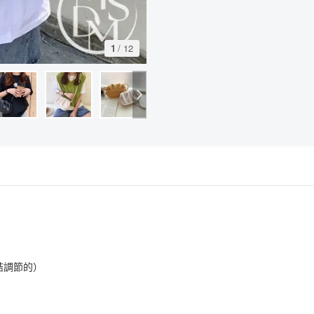
1
/
12
打結調節的）