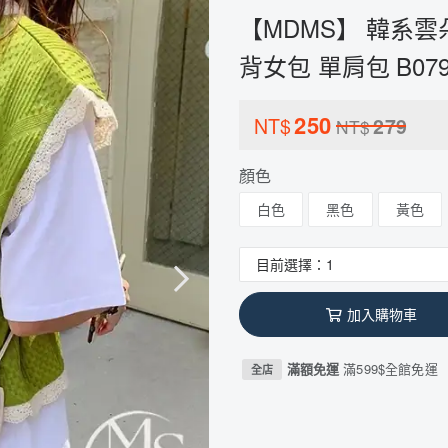
【MDMS】 韓系雲朵包
背女包 單肩包 B07
250
NT$
279
NT$
顏色
白色
黑色
黃色
加入購物車
滿額免運
滿599$全館免運
全店