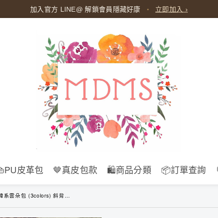
加入官方 LINE@ 解鎖會員隱藏好康
・
立即加入 ›
👜PU皮革包
🤎真皮包款
🛍️商品分類
📦訂單查詢
3colors) 斜背包 抓皺包 側背女包 單肩包 B079